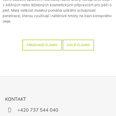
v běžných nebo léčebných kosmetických přípravcích pro péči o
pleť. Malá velikost molekul pomáhá unikátní schopnosti
penetrace, kterou využívají i nátěrové hmoty na bázi konopného
oleje.
PŘEDCHOZÍ ČLÁNEK
DALŠÍ ČLÁNEK
Z
Á
KONTAKT
P
A
+420 737 544 040