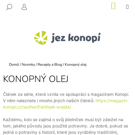
K
Přejít
NÁKU
M
HLEDAT
na
KOŠÍK
O
PŘIHLÁŠENÍ
ZPĚT
ZPĚT
obsah
Š
Í
C
K
O
P
O
T
Domů
/
Novinky
/
Recepty a Blog
/
Konopný olej
Ř
KONOPNÝ OLEJ
E
B
U
Článek ze série, která vznila ve spolupráci s magazínem Konopí.
V něm naleznete i mnoho jiných naších článků:
https://magazin-
J
konopi.cz/author/frantisek-svejda/
E
T
Každému, kdo se zajímá o svůj jídelníček musí být záležet na
E
tom, jakého původu jsou použité potraviny. Je dobré, pokud se
jedná o potraviny s historií, které jsou vyráběny tradičními,
N