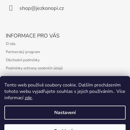
T
Í
shop@jezkonopi.cz
INFORMACE PRO VÁS
O nás
Partnerský program
Obchodní podmínky
Podmínky ochrany osobních údajů
Tento web používá soubory cookie. Dalším procházením
tohoto webu vyjadřujete souhlas s jejich používáním.. Více
PŘIJÍMÁME ONLINE PLATBY
informací
zde
.
Nastavení