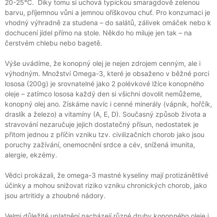
20-25°C. Díky tomu si uchová typickou smaragdově zelenou
J
barvu, příjemnou vůni a jemnou oříškovou chuť. Pro konzumaci je
E
vhodný výhradně za studena – do salátů, zálivek omáček nebo k
M
dochucení jídel přímo na stole. Někdo ho miluje jen tak – na
E
čerstvém chlebu nebo bagetě.
BIO
KONOPNÝ
Výše uvádíme, že konopný olej je nejen zdrojem cenným, ale i
PROTEIN
výhodným. Množství Omega-3, které je obsaženo v běžné porci
140
lososa (200g) je srovnatelné jako 2 polévkové lžíce konopného
Kč
oleje – zatímco lososa každý den si všichni dovolit nemůžeme,
konopný olej ano. Získáme navíc i cenné minerály (vápník, hořčík,
draslík a železo) a vitamíny (A, E, D). Současný způsob života a
stravování nezaručuje jejich dostatečný přísun, nedostatek je
přitom jednou z příčin vzniku tzv. civilizačních chorob jako jsou
poruchy zažívání, onemocnění srdce a cév, snížená imunita,
alergie, ekzémy.
Vědci prokázali, že omega-3 mastné kyseliny mají protizánětlivé
účinky a mohou snižovat riziko vzniku chronických chorob, jako
jsou artritidy a zhoubné nádory.
Velmi důležité uplatnění nacházejí různé druhy konopného oleje i