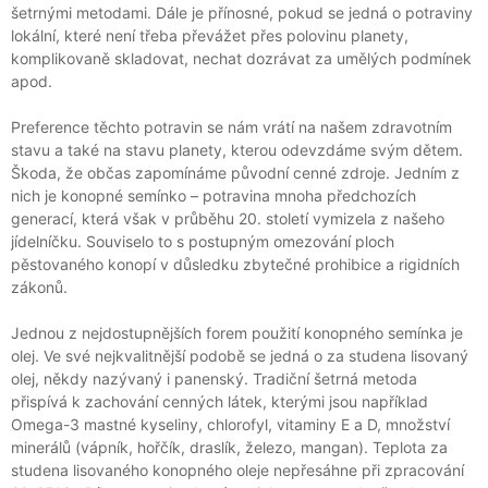
šetrnými metodami. Dále je přínosné, pokud se jedná o potraviny
A
lokální, které není třeba převážet přes polovinu planety,
J
komplikovaně skladovat, nechat dozrávat za umělých podmínek
Í
apod.
T
Preference těchto potravin se nám vrátí na našem zdravotním
?
stavu a také na stavu planety, kterou odevzdáme svým dětem.
Škoda, že občas zapomínáme původní cenné zdroje. Jedním z
nich je konopné semínko – potravina mnoha předchozích
generací, která však v průběhu 20. století vymizela z našeho
jídelníčku. Souviselo to s postupným omezování ploch
HLEDAT
pěstovaného konopí v důsledku zbytečné prohibice a rigidních
zákonů.
Jednou z nejdostupnějších forem použití konopného semínka je
D
olej. Ve své nejkvalitnější podobě se jedná o za studena lisovaný
O
P
olej, někdy nazývaný i panenský. Tradiční šetrná metoda
O
přispívá k zachování cenných látek, kterými jsou například
R
Omega-3 mastné kyseliny, chlorofyl, vitaminy E a D, množství
U
minerálů (vápník, hořčík, draslík, železo, mangan). Teplota za
Č
studena lisovaného konopného oleje nepřesáhne při zpracování
U