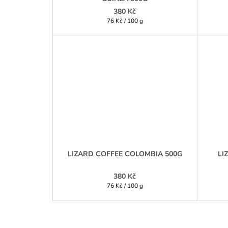
380 Kč
Měrná
76 Kč / 100 g
cena:
LIZARD COFFEE COLOMBIA 500G
LI
380 Kč
Měrná
76 Kč / 100 g
cena: