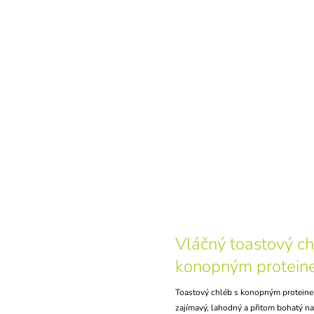
Vláčný toastový ch
konopným protei
Toastový chléb s konopným protein
zajímavý, lahodný a přitom bohatý na