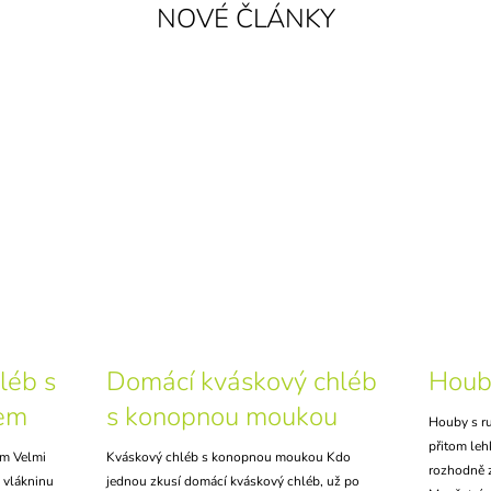
NOVÉ ČLÁNKY
léb s
Domácí kváskový chléb
Houb
nem
s konopnou moukou
Houby s ru
přitom leh
em Velmi
Kváskový chléb s konopnou moukou Kdo
rozhodně 
 vlákninu
jednou zkusí domácí kváskový chléb, už po