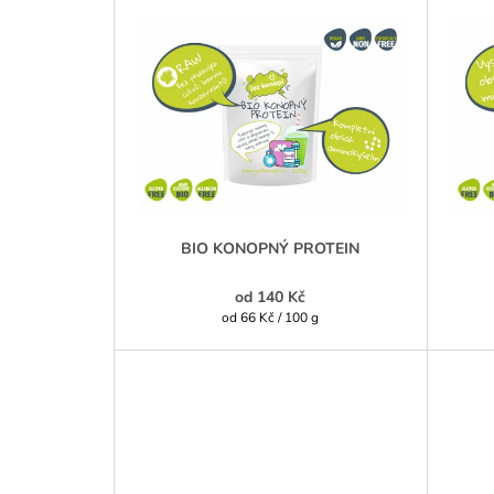
BIO KONOPNÝ PROTEIN
od
140 Kč
Měrná
od 66 Kč / 100 g
cena: