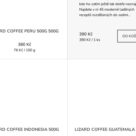
kdo ho zatím ještě tak dobře neznaj
Najdete v ní 45 moderně laděných
receptů rozdělených do sedmi...
ARD COFFEE PERU 500G 500G
Skl
390 Kč
DO KOŠ
Měrná
390 Kč / 1 ks
380 Kč
cena:
Měrná
76 Kč / 100 g
cena:
RD COFFEE INDONESIA 500G
LIZARD COFFEE GUATEMALA