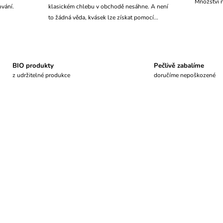
Množství n
ování.
klasickém chlebu v obchodě nesáhne. A není
to žádná věda, kvásek lze získat pomocí...
BIO produkty
Pečlivě zabalíme
z udržitelné produkce
doručíme nepoškozené