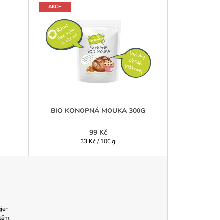
AKCE
BIO KONOPNÁ MOUKA 300G
99 Kč
Měrná
33 Kč / 100 g
cena:
ejen
těm,