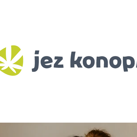
CO POTŘEBUJETE NAJÍT?
HLEDAT
DOPORUČUJEME
BIO KONOPNÉ SEMÍNKO
RANNÍ BIO-DE
115 Kč
99 Kč