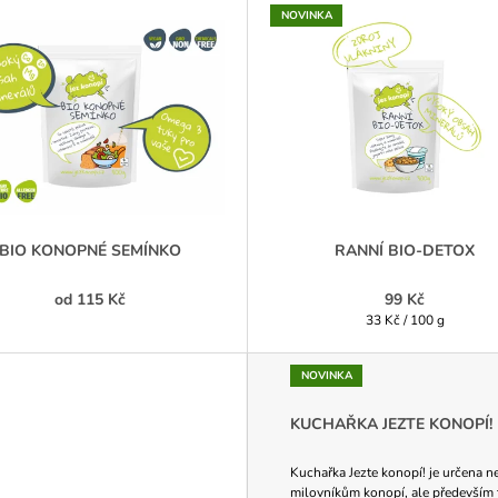
NOVINKA
BIO KONOPNÉ SEMÍNKO
RANNÍ BIO-DETOX
od
115 Kč
99 Kč
Měrná
33 Kč / 100 g
cena:
NOVINKA
KUCHAŘKA JEZTE KONOPÍ!
Kuchařka Jezte konopí! je určena n
milovníkům konopí, ale především 