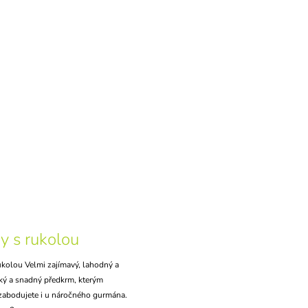
y s rukolou
kolou Velmi zajímavý, lahodný a
ký a snadný předkrm, kterým
zabodujete i u náročného gurmána.