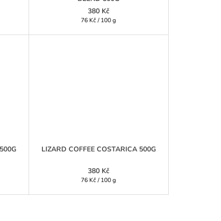
380 Kč
Měrná
76 Kč / 100 g
cena:
500G
LIZARD COFFEE COSTARICA 500G
380 Kč
Měrná
76 Kč / 100 g
cena: