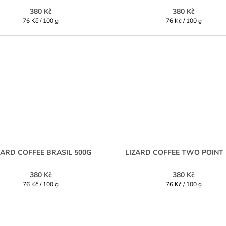
380 Kč
380 Kč
Měrná
Měrná
76 Kč / 100 g
76 Kč / 100 g
cena:
cena:
ZARD COFFEE BRASIL 500G
LIZARD COFFEE TWO POINT 
380 Kč
380 Kč
Měrná
Měrná
76 Kč / 100 g
76 Kč / 100 g
cena:
cena: