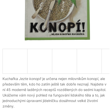
A
J
Í
T
?
HLEDAT
D
Kuchařka
Jezte konopí!
je určena nejen milovníkům konopí, ale
O
především těm, kdo ho zatím ještě tak dobře neznají. Najdete v
P
ní 45 moderně laděných receptů rozdělených do sedmi kapitol.
O
Ukážeme vám nový pohled na fungování lidského těla a to, jak
R
jednoduchými úpravami jídelníčku dosáhnout velké životní
U
Č
změny.
U