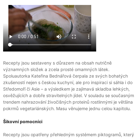
Recepty jsou sestaveny s důrazem na obsah nutričně
významných složek a zcela prosté omamných látek.
Spoluautorka Kateřina Bednářová čerpala ze svých bohatých
zkušeností nejen s českou kuchyní, ale pro inspiraci si sáhla i do
Středomoří či Asie – a výsledkem je zajímavá skladba lehkých,
osvěžujících a dobře stravitelných jídel. V souladu se současným
trendem nahrazování živočišných proteinů rostlinnými je většina
pokrmů vegetariánských. Masu věnujeme jednu celou kapitolu.
Šikovní pomocníci
Recepty jsou opatřeny přehledným systémem piktogramů, který