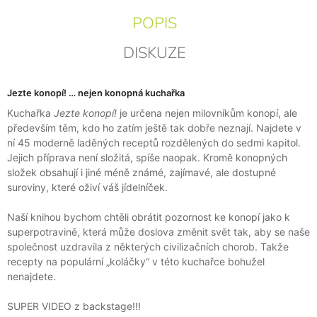
POPIS
DISKUZE
Jezte konopí! … nejen konopná kuchařka
Kuchařka
Jezte konopí!
je určena nejen milovníkům konopí, ale
především těm, kdo ho zatím ještě tak dobře neznají. Najdete v
ní 45 moderně laděných receptů rozdělených do sedmi kapitol.
Jejich příprava není složitá, spíše naopak. Kromě konopných
složek obsahují i jiné méně známé, zajímavé, ale dostupné
suroviny, které oživí váš jídelníček.
Naší knihou bychom chtěli obrátit pozornost ke konopí jako k
superpotravině, která může doslova změnit svět tak, aby se naše
společnost uzdravila z některých civilizačních chorob. Takže
recepty na populární „koláčky“ v této kuchařce bohužel
nenajdete.
SUPER VIDEO z backstage!!!