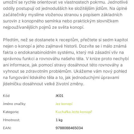
umožní se rychle orientovat ve vlastnostech pokrmu. Jednotlivé
oddíly postupují od jednodušších ke složitějším jídlům. Na úplné
začátečníky myslíme vloženou stranou s popisem základních
surovin z konopného semínka nebo praktickým slovníčkem
nejpoužívanějších pojmů ze světa konopí.
Předtím, než se dostanete k receptům, přečtete si sedm kapitol
nejen o konopí a jeho zajímavé historii. Dozvíte se i málo známá
fakta o endokanabinoidním systému, který má zásadní vliv na
správnou funkci a rovnováhu našeho těla. V knize proto nechybí
ani informace, jak pomocí stravy dosáhnout této rovnováhy a
vyhnout se zdravotním problémům. Ukážeme vám nový pohled
na fungování lidského těla a to, jak jednoduchými úpravami
jídelníčku dosáhnout velké životní změny.
Kód
JK01
Jméno značky
:
Jez konopí
Kategorie
:
Kuchařka Jezte konopí!
Hmotnost
:
1 kg
EAN
:
9788088465034