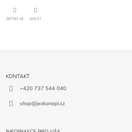
ZEPTAT SE
SDÍLET
Z
Á
KONTAKT
P
A
+420 737 544 040
T
Í
shop@jezkonopi.cz
INFORMACE PRO VÁS