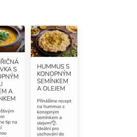
ŘIČNÁ
HUMMUS S
VKA S
KONOPNÝM
OPNÝM
SEMÍNKEM
I
A OLEJEM
EM A
NKEM
Přinášíme recept
na hummus s
eštivým
konopným
em
semínkem a
me tip na
olejem!👌.
í
Ideální pro
nou
uschování do