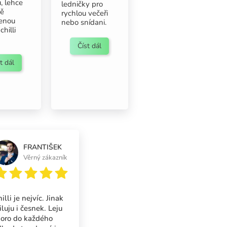
, lehce
ledničky pro
ně
rychlou večeři
enou
nebo snídani.
hilli
Číst dál
t dál
FRANTIŠEK
Věrný zákazník
illi je nejvíc. Jinak
luju i česnek. Leju
koro do každého