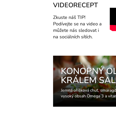
VIDEORECEPT
Zkuste náš TIP!
Podívejte se na video a
můžete nás sledovat i
na sociálních sítích.
KONOPNÝ OLE
KRÁLEM SAL
Jemná oříšková chuť, smaragd
vysoký obsah Omega 3 a vita