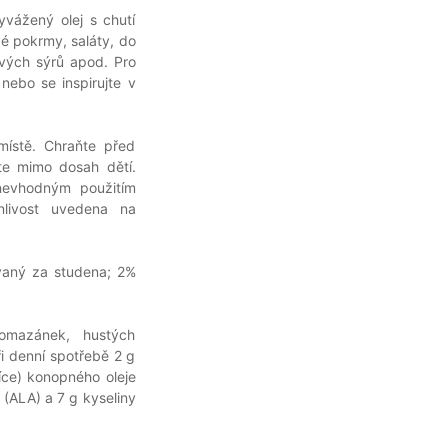
vážený olej s chutí
vé pokrmy, saláty, do
vých sýrů apod. Pro
nebo se inspirujte v
ístě. Chraňte před
te mimo dosah dětí.
nevhodným použitím
nlivost uvedena na
ovaný za studena; 2%
omazánek, hustých
ři denní spotřebě 2 g
žíce) konopného oleje
é (ALA) a 7 g kyseliny