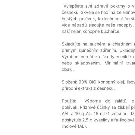
Vylepšete své zdravé pokrmy o vy
česneku! Skvěle se hodí na zelenino
hustých polévek, k dochucení čerst
více nápadů sledujte naše recepty, 
naší nejen Konopné kuchařce.
Skladujte na suchém a chladném m
přímým slunečním zářením. Ukládej
Výrobce neručí za škody vzniklé 
nebo skladováním. Minimální trva
obalu.
Složení: 98% BIO konopný olej, lis
přírodní extrakt z česneku.
Použití: Výborné do salátů, p
polévek. Příznivé účinky se získají p
AAL a 10 g AL. 15 ml (1 větší pol. l
poskytuje 2,5 g kyseliny alfa-linolov
linolové (AL).