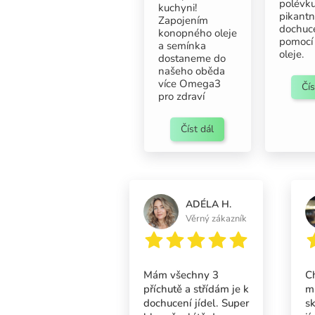
polévku
kuchyni!
pikant
Zapojením
dochuc
konopného oleje
pomocí c
a semínka
oleje.
dostaneme do
našeho oběda
více Omega3
Čís
pro zdraví
Číst dál
ADÉLA H.
Věrný zákazník
Mám všechny 3
Ch
příchutě a střídám je k
mi
dochucení jídel. Super
s