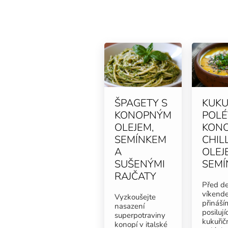
ŠPAGETY S
KUKU
KONOPNÝM
POLÉ
OLEJEM,
KON
SEMÍNKEM
CHILL
A
OLEJ
SUŠENÝMI
SEMÍ
RAJČATY
Před d
víkend
Vyzkoušejte
přináší
nasazení
posilujíc
superpotraviny
kukuřič
konopí v italské