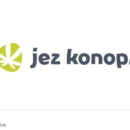
CO POTŘEBUJETE NAJÍT?
HLEDAT
DOPORUČUJEME
BIO KONOPNÉ SEMÍNKO
RANNÍ BIO-DE
115 Kč
99 Kč
 ml