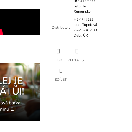
RO-4155000
Salonta,
Rumunsko
HEMPINESS
s.r.o. Topolová
Distributor:
:
266/16 417 03
Dubí, ČR
TISK
ZEPTAT SE
J JE
SDÍLET
ÁTŮ!!
ová barva,
minu E.