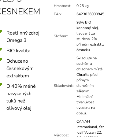
Hmotnost
:
0.25 kg
ČESNEKEM
EAN
:
6423036000945
98% BIO
konopný olej,
Rostlinný zdroj
lisovaný za
Složení:
:
studena; 2%
Omega 3
přírodní extrakt z
BIO kvalita
česneku
Skladujte na
Ochuceno
suchém a
česnekovým
chladném místě.
Chraňte před
extraktem
přímým
O 40% méně
Skladování:
:
slunečním
zářením.
nasycených
Minimální
tuků než
trvanlivost
olivový olej
uvedena na
obalu.
CANAH
International, Str.
Iosif Vulcan 22,
Výrobce:
: