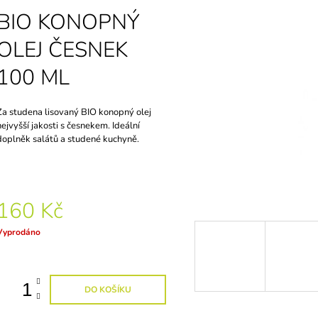
BIO KONOPNÝ
OLEJ ČESNEK
100 ML
Za studena lisovaný BIO konopný olej
nejvyšší jakosti s česnekem. Ideální
doplněk salátů a studené kuchyně.
160 Kč
Měrná
Vyprodáno
ena:
DO KOŠÍKU