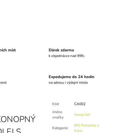
ních míst
Dárek zdarma
k objednávce nad 999,-
Expedujeme do 24 hodin
zené
na adresu i výdejní místa
Kód
CA002
Jméno
Hemp Up!
KONOPNÝ
značky
:
BIO Potraviny a
Kategorie
:
OLEJ S
Káva