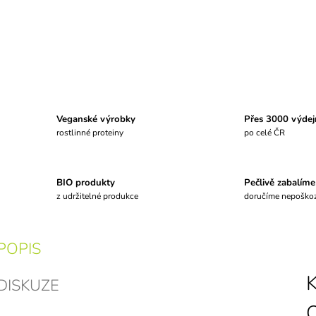
Veganské výrobky
Přes 3000 výdej
rostlinné proteiny
po celé ČR
BIO produkty
Pečlivě zabalíme
z udržitelné produkce
doručíme nepoško
POPIS
DISKUZE