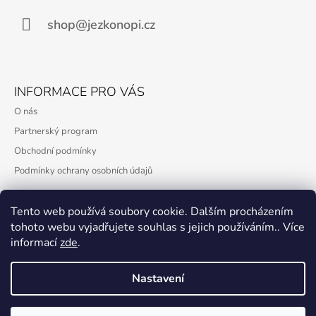
T
Í
shop@jezkonopi.cz
INFORMACE PRO VÁS
O nás
Partnerský program
Obchodní podmínky
Podmínky ochrany osobních údajů
Tento web používá soubory cookie. Dalším procházením
tohoto webu vyjadřujete souhlas s jejich používáním.. Více
PŘIJÍMÁME ONLINE PLATBY
informací
zde
.
Nastavení