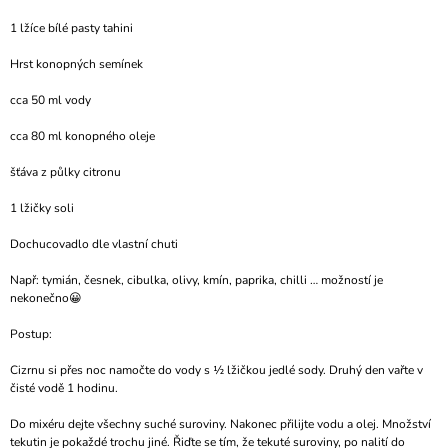
A
1 lžíce bílé pasty tahini
J
Hrst konopných semínek
Í
T
cca 50 ml vody
?
cca 80 ml konopného oleje
šťáva z půlky citronu
1 lžičky soli
HLEDAT
Dochucovadlo dle vlastní chuti
Např: tymián, česnek, cibulka, olivy, kmín, paprika, chilli … možností je
nekonečno😀
D
O
Postup:
P
O
Cizrnu si přes noc namočte do vody s ½ lžičkou jedlé sody. Druhý den vařte v
R
čisté vodě 1 hodinu.
U
Č
Do mixéru dejte všechny suché suroviny. Nakonec přilijte vodu a olej. Množství
U
tekutin je pokaždé trochu jiné. Řiďte se tím, že tekuté suroviny, po nalití do