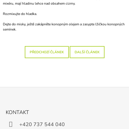
mixéru, mají hladinu lehce nad obsahem cizrny.
J
E
Rozmixujte do hladka.
M
E
Dejte do misky, ještě zakápněte konopným olejem a zasypte lžičkou konopných
RANNÍ
semínek.
BIO-
DETOX
99
Kč
PŘEDCHOZÍ ČLÁNEK
DALŠÍ ČLÁNEK
Z
Á
KONTAKT
P
A
+420 737 544 040