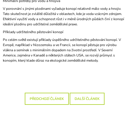
Minimální potřeby pro vodu a hnojiva
J
V porovnání s jinými plodinami vyžaduje konopí relativně málo vody a hnojiv.
E
Tato skutečnost je zvláště důležitá v oblastech, kde je voda vzácným zdrojem.
M
Efektivní využití vody a schopnost růst i v méně úrodných půdách činí z konopí
E
ideální plodinu pro udržitelné zemědělské praxe.
RANNÍ
Příklady udržitelného pěstování konopí
BIO-
DETOX
Po celém světě existují příklady úspěšného udržitelného pěstování konopí. V
Evropě, například v Nizozemsku a ve Francii, se konopí pěstuje pro výrobu
99
vlákna a semínek s minimálním dopadem na životní prostředí. V Severní
Kč
Americe, zejména v Kanadě a některých státech USA, se rozvíjí průmysl s
konopím, který klade důraz na ekologické zemědělské metody.
PŘEDCHOZÍ ČLÁNEK
DALŠÍ ČLÁNEK