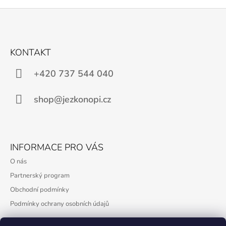
Z
Á
KONTAKT
P
A
+420 737 544 040
T
Í
shop@jezkonopi.cz
INFORMACE PRO VÁS
O nás
Partnerský program
Obchodní podmínky
Podmínky ochrany osobních údajů