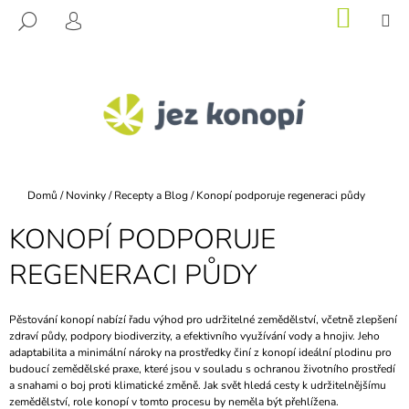
K
Přejít
NÁKU
M
HLEDAT
na
KOŠÍK
O
PŘIHLÁŠENÍ
ZPĚT
ZPĚT
obsah
Š
Í
C
K
O
P
O
T
Domů
/
Novinky
/
Recepty a Blog
/
Konopí podporuje regeneraci půdy
Ř
KONOPÍ PODPORUJE
E
B
REGENERACI PŮDY
U
J
Pěstování konopí nabízí řadu výhod pro udržitelné zemědělství, včetně zlepšení
E
zdraví půdy, podpory biodiverzity, a efektivního využívání vody a hnojiv. Jeho
adaptabilita a minimální nároky na prostředky činí z konopí ideální plodinu pro
T
budoucí zemědělské praxe, které jsou v souladu s ochranou životního prostředí
E
a snahami o boj proti klimatické změně. Jak svět hledá cesty k udržitelnějšímu
N
zemědělství, role konopí v tomto procesu by neměla být přehlížena.