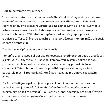
A
J
Udržitelné zemědělství a konopí
Í
V posledních letech se udržitelné zemědělství stalo klíčovým tématem diskusí o
ochraně životního prostředí a způsobech, jak čelit klimatické změně. Mezi
T
různými přístupy k dosažení udržitelnějšího zemědělství se konopí (Cannabis
?
sativa) ukazuje jako obzvláště slibná plodina. Své pozitivní vlivy má nejen v
oblasti pohlcování CO2, ale i ve zlepšování zdraví půdy a podporování
biodiverzity. Tento článek se zaměřuje na to, jak pěstování konopí může přispět k
dosažení těchto cílů.
Zlepšení zdraví půdy a podpora biodiverzity
HLEDAT
Konopí je známo svou schopností obnovovat znehodnocenou půdu a zlepšovat
její strukturu. Díky svému hlubokému kořenovému systému dokáže konopí
proniknout do kompaktních vrstev půdy, zlepšovat její provzdušnění a
odvodnění. Tato schopnost nejenže pomáhá regenerovat půdu, ale také
podporuje růst mikroorganismů, které jsou nezbytné pro zdravý ekosystém
D
půdy.
O
P
Dalším důležitým aspektem je schopnost konopí podporovat biodiverzitu.
O
Jelikož konopí je odolné vůči mnoha škůdcům, může být pěstováno s
R
minimálním použitím pesticidů. To umožňuje lepší podmínky pro život různých
U
druhů hmyzu, včetně opylovačů, což je klíčové pro udržení zdravých
Č
ekosystémů.
U