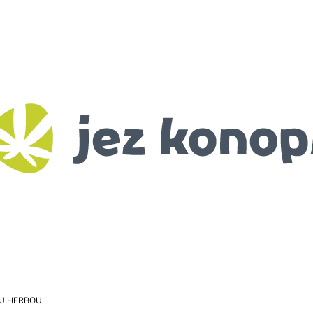
CO POTŘEBUJETE NAJÍT?
HLEDAT
DOPORUČUJEME
BIO KONOPNÉ SEMÍNKO
RANNÍ BIO-DE
115 Kč
99 Kč
OU HERBOU