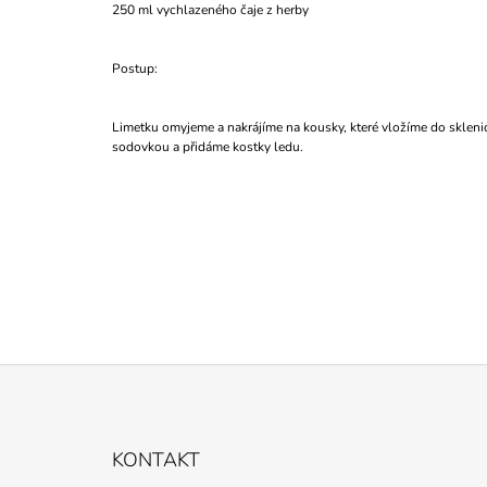
250 ml vychlazeného čaje z herby
Postup:
Limetku omyjeme a nakrájíme na kousky, které vložíme do sklenice
sodovkou a přidáme kostky ledu.
Z
Á
KONTAKT
P