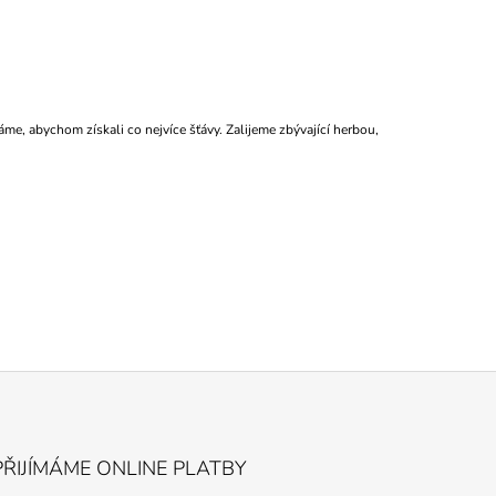
me, abychom získali co nejvíce šťávy. Zalijeme zbývající herbou,
PŘIJÍMÁME ONLINE PLATBY