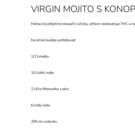
VIRGIN MOJITO S KON
Herba má příjemné relaxační účinky, přitom neobsahuje THC a 
Na drink budete potřebovat:
1/2 limetky
10 lístků máty
2 lžíce třtinového cukru
Kostky ledu
200 ml sodovky