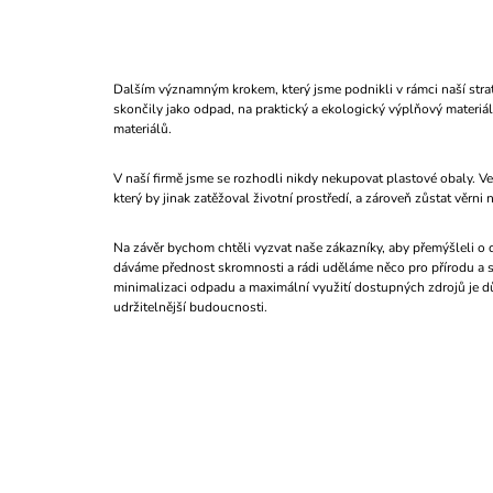
Dalším významným krokem, který jsme podnikli v rámci naší strate
skončily jako odpad, na praktický a ekologický výplňový materi
materiálů.
V naší firmě jsme se rozhodli nikdy nekupovat plastové obaly. V
který by jinak zatěžoval životní prostředí, a zároveň zůstat věrni
Na závěr bychom chtěli vyzvat naše zákazníky, aby přemýšleli o 
dáváme přednost skromnosti a rádi uděláme něco pro přírodu a sp
minimalizaci odpadu a maximální využití dostupných zdrojů je důk
udržitelnější budoucnosti.