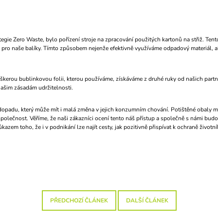
gie Zero Waste, bylo pořízení stroje na zpracování použitých kartonů na střiž. Tento
ál pro naše balíky. Tímto způsobem nejenže efektivně využíváme odpadový materiál,
eškerou bublinkovou folii, kterou používáme, získáváme z druhé ruky od našich partn
 našim zásadám udržitelnosti.
dopadu, který může mít i malá změna v jejich konzumním chování. Potištěné obaly moh
olečnost. Věříme, že naši zákazníci ocení tento náš přístup a společně s námi budo
azem toho, že i v podnikání lze najít cesty, jak pozitivně přispívat k ochraně život
PŘEDCHOZÍ ČLÁNEK
DALŠÍ ČLÁNEK