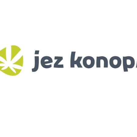
CO POTŘEBUJETE NAJÍT?
HLEDAT
DOPORUČUJEME
BIO KONOPNÉ SEMÍNKO
RANNÍ BIO-DE
115 Kč
99 Kč