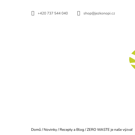
K
Přejít
na
O
ZPĚT
ZPĚT
+420 737 544 040
shop@jezkonopi.cz
obsah
DO
DO
Š
OBCHODU
OBCHODU
Í
K
BIO KONOPNÝ PROTEIN
140 Kč
Domů
/
Novinky
/
Recepty a Blog
/
ZERO WASTE je naše výzva!