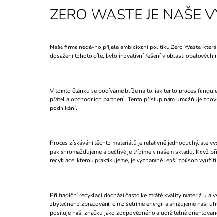
ZERO WASTE JE NAŠE V
Naše firma nedávno přijala ambiciózní politiku Zero Waste, která 
dosažení tohoto cíle, bylo inovativní řešení v oblasti obalových 
V tomto článku se podíváme blíže na to, jak tento proces funguje
přátel a obchodních partnerů. Tento přístup nám umožňuje znovu p
podnikání.
Proces získávání těchto materiálů je relativně jednoduchý, ale vys
pak shromažďujeme a pečlivě je třídíme v našem skladu. Když přij
recyklace, kterou praktikujeme, je významně lepší způsob využití 
Při tradiční recyklaci dochází často ke ztrátě kvality materiálu
zbytečného zpracování, čímž šetříme energii a snižujeme naši uhl
posiluje naši značku jako zodpovědného a udržitelně orientovan