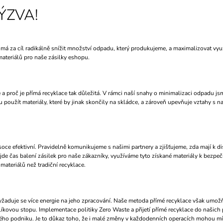
ÝZVA!
má za cíl radikálně snížit množství odpadu, který produkujeme, a maximalizovat využi
materiálů pro naše zásilky eshopu.
 a proč je přímá recyklace tak důležitá. V rámci naší snahy o minimalizaci odpadu js
oužít materiály, které by jinak skončily na skládce, a zároveň upevňuje vztahy s naš
oce efektivní. Pravidelně komunikujeme s našimi partnery a zjišťujeme, zda mají k disp
de čas balení zásilek pro naše zákazníky, využíváme tyto získané materiály k bezpeč
materiálů než tradiční recyklace.
 a vyžaduje se více energie na jeho zpracování. Naše metoda přímé recyklace však umo
íkovou stopu. Implementace politiky Zero Waste a přijetí přímé recyklace do našich 
ého podniku. Je to důkaz toho, že i malé změny v každodenních operacích mohou mít