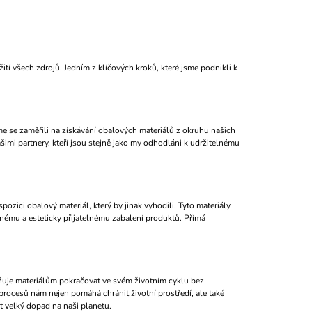
tí všech zdrojů. Jedním z klíčových kroků, které jsme podnikli k 
me se zaměřili na získávání obalových materiálů z okruhu našich 
imi partnery, kteří jsou stejně jako my odhodláni k udržitelnému 
ozici obalový materiál, který by jinak vyhodili. Tyto materiály 
nému a esteticky přijatelnému zabalení produktů. Přímá 
žňuje materiálům pokračovat ve svém životním cyklu bez 
procesů nám nejen pomáhá chránit životní prostředí, ale také 
 velký dopad na naši planetu.