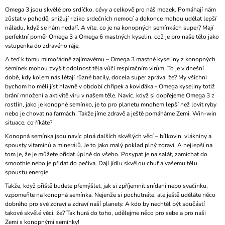
A
Omega 3 jsou skvělé pro srdíčko, cévy a celkově pro náš mozek. Pomáhají nám
zůstat v pohodě, snižují riziko srdečních nemocí a dokonce mohou udělat lepší
J
náladu, když se nám nedaří. A víte, co je na konopných semínkách super? Mají
Í
perfektní poměr Omega 3 a Omega 6 mastných kyselin, což je pro naše tělo jako
vstupenka do zdravého ráje.
T
A teď k tomu mimořádně zajímavému – Omega 3 mastné kyseliny z konopných
?
semínek mohou zvýšit odolnost těla vůči respiračním virům. To je v dnešní
době, kdy kolem nás létají různé bacily, docela super zpráva, že? My všichni
bychom ho měli jíst hlavně v období chřipek a koviďáka - Omega kyseliny totiž
brání množení a aktivitě viru v našem těle. Navíc, když si dopřejeme Omega 3 z
rostlin, jako je konopné semínko, je to pro planetu mnohem lepší než lovit ryby
nebo je chovat na farmách. Takže jíme zdravě a ještě pomáháme Zemi. Win-win
HLEDAT
situace, co říkáte?
Konopná semínka jsou navíc plná dalších skvělých věcí – bílkovin, vlákniny a
spousty vitamínů a minerálů. Je to jako malý poklad plný zdraví. A nejlepší na
tom je, že je můžete přidat úplně do všeho. Posypat je na salát, zamíchat do
D
smoothie nebo je přidat do pečiva. Dají jídlu skvělou chuť a vašemu tělu
O
spoustu energie.
P
O
Takže, když příště budete přemýšlet, jak si zpříjemnit snídani nebo svačinku,
R
vzpomeňte na konopná semínka. Nejenže si pochutnáte, ale ještě uděláte něco
U
dobrého pro své zdraví a zdraví naší planety. A kdo by nechtěl být součástí
Č
takové skvělé věci, že? Tak hurá do toho, udělejme něco pro sebe a pro naši
U
Zemi s konopnými semínky!