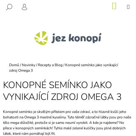
K
Přejít
NÁKU
M
HLEDAT
na
KOŠÍK
O
PŘIHLÁŠENÍ
ZPĚT
ZPĚT
obsah
Š
Í
C
K
O
P
O
T
Domů
/
Novinky
/
Recepty a Blog
/
Konopné semínko jako vynikající
Ř
zdroj Omega 3
E
KONOPNÉ SEMÍNKO JAKO
B
VYNIKAJÍCÍ ZDROJ OMEGA 3
U
J
E
Konopné semínko je skvělým přítelem pro vaše zdraví, a to hlavně kvůli jeho
bohatosti na Omega 3 mastné kyseliny. Tyto téměř zázračné látky jsou pro naše
T
tělo mega důležité, protože si je samo neumí vyrobit. A kde je najdeme? No
E
přece v konopných semínkách! Tyhle malé zelené kuličky jsou plné dobrých
N
látek, které nám pomáhají být fit.