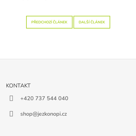
J
E
M
E
PŘEDCHOZÍ ČLÁNEK
DALŠÍ ČLÁNEK
RANNÍ
BIO-
DETOX
99
Kč
Z
Á
KONTAKT
P
A
+420 737 544 040
T
Í
shop@jezkonopi.cz