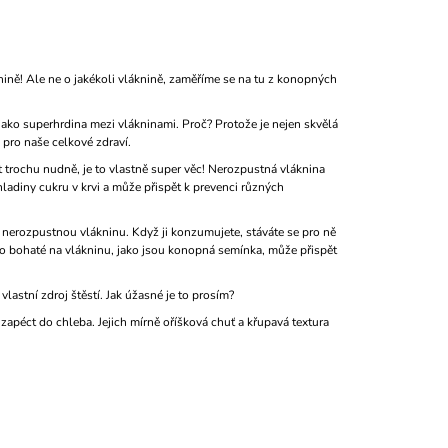
ině! Ale ne o jakékoli vláknině, zaměříme se na tu z konopných
 jako superhrdina mezi vlákninami. Proč? Protože je nejen skvělá
 pro naše celkové zdraví.
 trochu nudně, je to vlastně super věc! Nerozpustná vláknina
adiny cukru v krvi a může přispět k prevenci různých
í nerozpustnou vlákninu. Když ji konzumujete, stáváte se pro ně
dlo bohaté na vlákninu, jako jsou konopná semínka, může přispět
lastní zdroj štěstí. Jak úžasné je to prosím?
zapéct do chleba. Jejich mírně oříšková chuť a křupavá textura