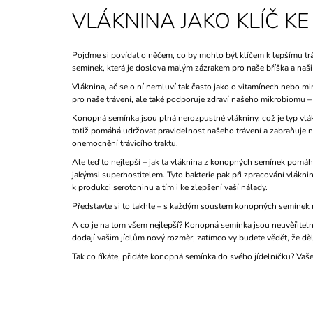
VLÁKNINA JAKO KLÍČ KE
Pojďme si povídat o něčem, co by mohlo být klíčem k lepšímu trá
semínek, která je doslova malým zázrakem pro naše bříška a naši
Vláknina, ač se o ní nemluví tak často jako o vitamínech nebo mi
pro naše trávení, ale také podporuje zdraví našeho mikrobiomu –
Konopná semínka jsou plná nerozpustné vlákniny, což je typ vlá
totiž pomáhá udržovat pravidelnost našeho trávení a zabraňuje 
onemocnění trávicího traktu.
Ale teď to nejlepší – jak ta vláknina z konopných semínek pomáh
jakýmsi superhostitelem. Tyto bakterie pak při zpracování vlákni
k produkci serotoninu a tím i ke zlepšení vaší nálady.
Představte si to takhle – s každým soustem konopných semínek neje
A co je na tom všem nejlepší? Konopná semínka jsou neuvěřitelně 
dodají vašim jídlům nový rozměr, zatímco vy budete vědět, že děl
Tak co říkáte, přidáte konopná semínka do svého jídelníčku? Vaše