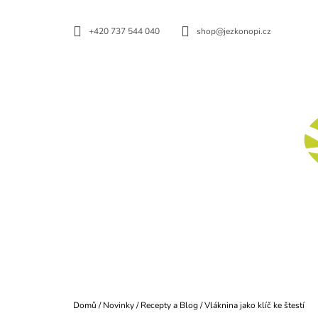
K
Přejít
na
O
ZPĚT
ZPĚT
+420 737 544 040
shop@jezkonopi.cz
obsah
DO
DO
Š
OBCHODU
OBCHODU
Í
K
BIO KONOPNÝ PROTEIN
140 Kč
Domů
/
Novinky
/
Recepty a Blog
/
Vláknina jako klíč ke štestí