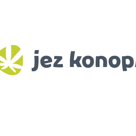
CO POTŘEBUJETE NAJÍT?
HLEDAT
DOPORUČUJEME
BIO KONOPNÉ SEMÍNKO
RANNÍ BIO-DE
115 Kč
99 Kč