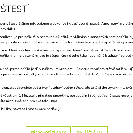
 ŠTESTÍ
vení, šťastnějšímu mikrobiomu a dokonce i k vaší dobré náladě. Ano, mluvím o vlákn
 psychiku.
nerálech, je pro naše tělo nesmírně důležitá. A vláknina z konopných semínek? Ta je
 tedy souboru všech mikroorganismů žijících v našem těle, které mají klíčový význam
kniny, který prochází naším trávicím systémem téměř nezměněn. Ačkoliv to může znít
nepříjemným problémům jako je zácpa. Kromě toho také napomáhá k udržení zdravé hl
á naší psychice? To je díky našemu mikrobiomu. Bakterie ve vašem střevě totiž miluj
ny produkují různé látky, včetně serotoninu – hormonu štěstí. Ano, čtete správně! Jí
nže podporujete své trávení a zdraví svého střeva, ale také si doslova krmíte svůj v
všestranná. Můžete je přidat do smoothie, posypat jimi svůj oblíbený salát nebo je 
áte něco skvělého pro své tělo i mysl.
 bříško, bakterie i mozek vám poděkují!
PŘEDCHOZÍ ČLÁNEK
DALŠÍ ČLÁNEK