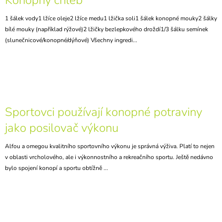
1 šálek vody1 lžíce oleje2 lžíce medu1 lžička soli1 šálek konopné mouky2 šálky
bílé mouky (například rýžové)2 lžičky bezlepkového droždí1/3 šálku semínek
(slunečnicové/konopné/dýňové) Všechny ingredi...
Sportovci používají konopné potraviny
jako posilovač výkonu
Alfou a omegou kvalitního sportovního výkonu je správná výživa. Platí to nejen
v oblasti vrcholového, ale i výkonnostního a rekreačního sportu. Ještě nedávno
bylo spojení konopí a sportu obtížně ...