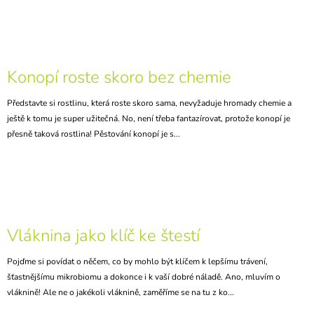
J
E
M
E
RANNÍ
Konopí roste skoro bez chemie
BIO-
DETOX
Představte si rostlinu, která roste skoro sama, nevyžaduje hromady chemie a
99
ještě k tomu je super užitečná. No, není třeba fantazírovat, protože konopí je
Kč
přesně taková rostlina! Pěstování konopí je s...
Vláknina jako klíč ke štestí
Pojďme si povídat o něčem, co by mohlo být klíčem k lepšímu trávení,
šťastnějšímu mikrobiomu a dokonce i k vaší dobré náladě. Ano, mluvím o
vláknině! Ale ne o jakékoli vláknině, zaměříme se na tu z ko...