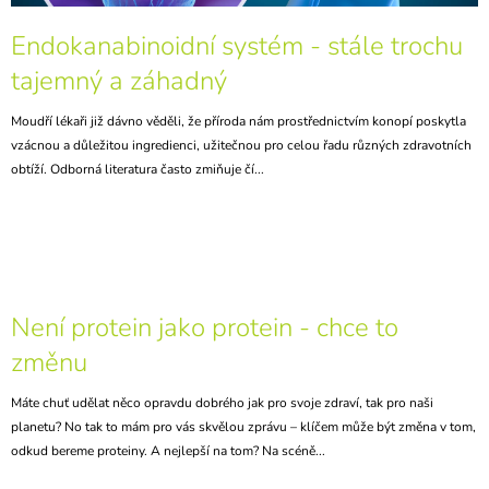
L
A
Endokanabinoidní systém - stále trochu
Á
J
tajemný a záhadný
N
Í
K
T
Moudří lékaři již dávno věděli, že příroda nám prostřednictvím konopí poskytla
Ů
?
vzácnou a důležitou ingredienci, užitečnou pro celou řadu různých zdravotních
obtíží. Odborná literatura často zmiňuje čí...
HLEDAT
Není protein jako protein - chce to
D
změnu
O
P
O
Máte chuť udělat něco opravdu dobrého jak pro svoje zdraví, tak pro naši
R
planetu? No tak to mám pro vás skvělou zprávu – klíčem může být změna v tom,
U
odkud bereme proteiny. A nejlepší na tom? Na scéně...
Č
U