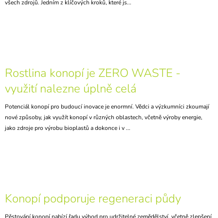
všech zdrojů. Jedním z klíčových kroků, které js...
Rostlina konopí je ZERO WASTE -
využití nalezne úplně celá
Potenciál konopí pro budoucí inovace je enormní. Vědci a výzkumníci zkoumají
nové způsoby, jak využít konopí v různých oblastech, včetně výroby energie,
jako zdroje pro výrobu bioplastů a dokonce i v ...
Konopí podporuje regeneraci půdy
Pěstování konopí nabízí řadu výhod pro udržitelné zemědělství, včetně zlepšení