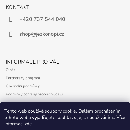
Á
Y
KONTAKT
V
P
Ý
A
+420 737 544 040
P
T
I
S
Í
shop@jezkonopi.cz
U
INFORMACE PRO VÁS
O nás
Partnerský program
Obchodní podmínky
Podmínky ochrany osobních údajů
Tento web používá soubory cookie. Dalším procházením
tohoto webu vyjadřujete souhlas s jejich používáním.. Více
PŘIJÍMÁME ONLINE PLATBY
informací
zde
.