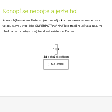
Konopí se nebojte a jezte ho!
Konopí hýbe světem! Poté, co jsem na něj v kuchyni skoro zapomněli se s
velkou slávou vrací jako SUPERPOTRAVINA! Tato tradiční léčivá a kulturní
plodina nyní startuje nový trend své existence. Co bys...
S
T
1
2
R
Á
38
položek celkem
O
N
V
K
NAHORU
L
O
V
Á
Á
D
N
A
Í
C
Í
P
R
V
Z
K