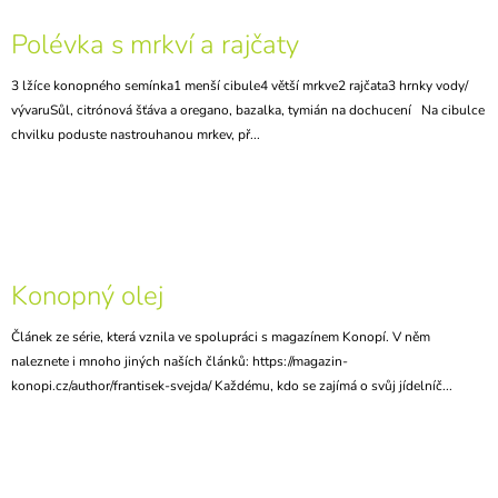
Polévka s mrkví a rajčaty
3 lžíce konopného semínka1 menší cibule4 větší mrkve2 rajčata3 hrnky vody/
vývaruSůl, citrónová šťáva a oregano, bazalka, tymián na dochucení Na cibulce
chvilku poduste nastrouhanou mrkev, př...
Konopný olej
Článek ze série, která vznila ve spolupráci s magazínem Konopí. V něm
naleznete i mnoho jiných naších článků: https://magazin-
konopi.cz/author/frantisek-svejda/ Každému, kdo se zajímá o svůj jídelníč...