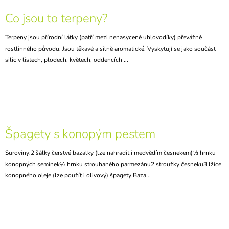
Co jsou to terpeny?
Terpeny jsou přírodní látky (patří mezi nenasycené uhlovodíky) převážně
rostlinného původu. Jsou těkavé a silně aromatické. Vyskytují se jako součást
silic v listech, plodech, květech, oddencích ...
Špagety s konopým pestem
Suroviny:2 šálky čerstvé bazalky (lze nahradit i medvědím česnekem)½ hrnku
konopných semínek½ hrnku strouhaného parmezánu2 stroužky česneku3 lžíce
konopného oleje (lze použít i olivový) špagety Baza...